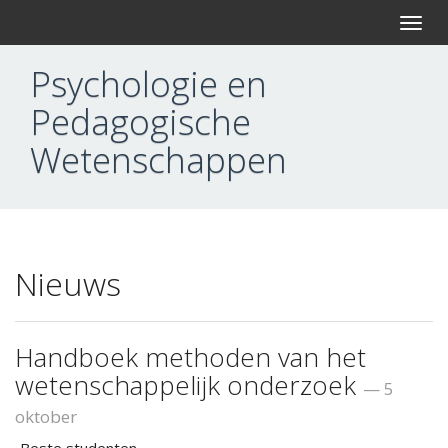
T
o
g
Psychologie en
g
l
Pedagogische
e
n
Wetenschappen
a
v
i
g
a
t
i
Nieuws
o
n
Handboek methoden van het
wetenschappelijk onderzoek
— 5
oktober
Beste studenten,