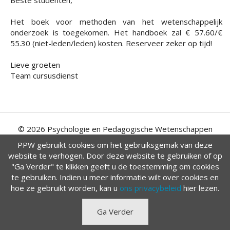
Het boek voor methoden van het wetenschappelijk
onderzoek is toegekomen. Het handboek zal € 57.60/€
55.30 (niet-leden/leden) kosten. Reserveer zeker op tijd!
Lieve groeten
Team cursusdienst
© 2026 Psychologie en Pedagogische Wetenschappen
PPW gebruikt cookies om het gebruiksgemak van deze
website te verhogen. Door deze website te gebruiken of op
"Ga Verder" te klikken geeft u de toestemming om cookies
te gebruiken. Indien u meer informatie wilt over cookies en
hoe ze gebruikt worden, kan u
ons privacybeleid
hier lezen.
Ga Verder